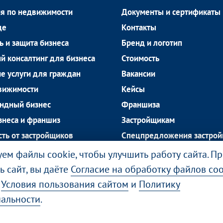
ия по недвижимости
Документы и сертификаты
де
Контакты
ь и защита бизнеса
Бренд и логотип
 консалтинг для бизнеса
Стоимость
е услуги для граждан
Вакансии
вижимости
Кейсы
ендный бизнес
Франшиза
знеса и франшиз
Застройщикам
ть от застройщиков
Спецпредложения застро
ая недвижимость
Блог
ем файлы cookie, чтобы улучшить работу сайта. П
 недвижимость
ь сайт, вы даёте
Согласие на обработку файлов coo
е
Условия пользования сайтом
и
Политику
альности
.