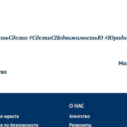
остьСделки #СделкиСНедвижимостьЮ #Юридич
Мо
тво
О НАС
я юриста
Агентство
я по безопасности
Реквизиты