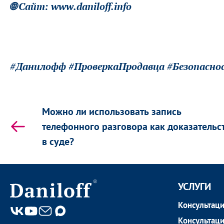
🌐 Сайт: www.daniloff.info
#Данилофф #ПроверкаПродавца #Безопасн
Можно ли использовать запись
телефонного разговора как доказательс
в суде?
УСЛУГИ
Консультаци
Консультаци