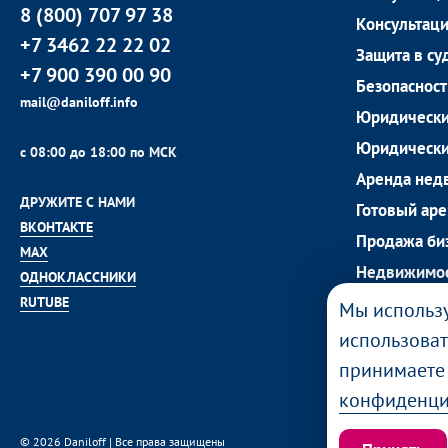
8 (800) 707 97 38
Консультац
+7 3462 22 22 02
Защита в су
+7 900 390 00 90
Безопасност
mail@daniloff.info
Юридический
Юридически
с 08:00 до 18:00 по МСК
Аренда нед
ДРУЖИТЕ С НАМИ
Готовый ар
ВКОНТАКТЕ
Продажа би
MAX
Недвижимос
ОДНОКЛАССНИКИ
Коммерческ
RUTUBE
Мы использу
Зарубежная
использоват
Реклама
принимает
конфиденци
© 2026 Daniloff | Все права защищены