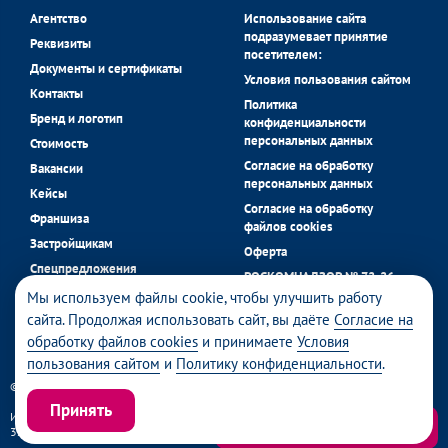
Агентство
Использование сайта
подразумевает принятие
Реквизиты
посетителем:
Документы и сертификаты
Условия пользования сайтом
Контакты
Политика
Бренд и логотип
конфиденциальности
персональных данных
Стоимость
Согласие на обработку
Вакансии
персональных данных
Кейсы
Согласие на обработку
Франшиза
файлов cookies
Застройщикам
Оферта
Спецпредложения
РОСКОМНАДЗОР № 72-26-
застройщиков
058056 в реестре операторов
Мы используем файлы cookie, чтобы улучшить работу
Блог
персональных данных.
сайта. Продолжая использовать сайт, вы даёте
Согласие на
обработку файлов cookies
и принимаете
Условия
пользования сайтом
и
Политику конфиденциальности
.
© 2026 Daniloff | Все права защищены
Принять
ИП Данилов Алексей Сергеевич | ИНН: 450132109945 | ОГРНИП:
Получить консультацию
325723200072466