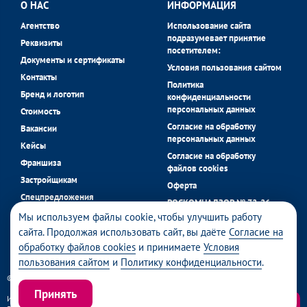
О НАС
ИНФОРМАЦИЯ
Агентство
Использование сайта
подразумевает принятие
Реквизиты
посетителем:
Документы и сертификаты
Условия пользования сайтом
Контакты
Политика
Бренд и логотип
конфиденциальности
персональных данных
Стоимость
Согласие на обработку
Вакансии
персональных данных
Кейсы
Согласие на обработку
Франшиза
файлов cookies
Застройщикам
Оферта
Спецпредложения
РОСКОМНАДЗОР № 72-26-
застройщиков
058056 в реестре операторов
Мы используем файлы cookie, чтобы улучшить работу
Блог
персональных данных.
сайта. Продолжая использовать сайт, вы даёте
Согласие на
обработку файлов cookies
и принимаете
Условия
пользования сайтом
и
Политику конфиденциальности
.
© 2026 Daniloff | Все права защищены
Принять
ИП Данилов Алексей Сергеевич | ИНН: 450132109945 | ОГРНИП:
Получить консультацию