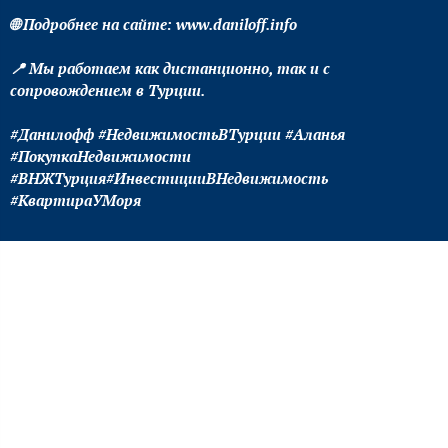
🌐 Подробнее на сайте: www.daniloff.info
📍 Мы работаем как дистанционно, так и с
сопровождением в Турции.
#Данилофф #НедвижимостьВТурции #Аланья
#ПокупкаНедвижимости
#ВНЖТурция#ИнвестицииВНедвижимость
#КвартираУМоря