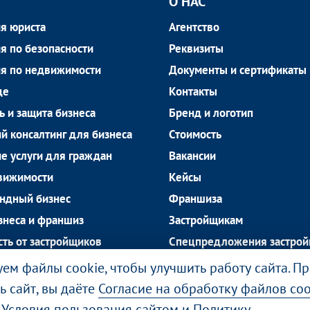
О НАС
я юриста
Агентство
я по безопасности
Реквизиты
ия по недвижимости
Документы и сертификаты
де
Контакты
ь и защита бизнеса
Бренд и логотип
 консалтинг для бизнеса
Стоимость
е услуги для граждан
Вакансии
вижимости
Кейсы
ендный бизнес
Франшиза
знеса и франшиз
Застройщикам
ть от застройщиков
Спецпредложения застро
ая недвижимость
Блог
ем файлы cookie, чтобы улучшить работу сайта. П
 недвижимость
ь сайт, вы даёте
Согласие на обработку файлов coo
е
Условия пользования сайтом
и
Политику