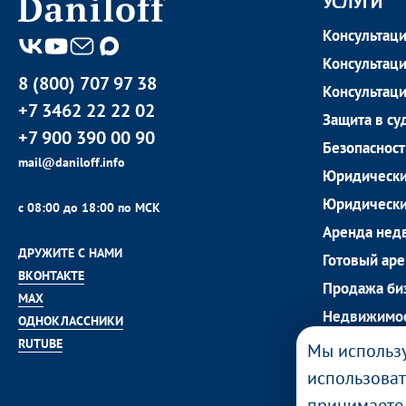
УСЛУГИ
Консультаци
Консультаци
8 (800) 707 97 38
Консультац
+7 3462 22 22 02
Защита в су
+7 900 390 00 90
Безопасност
mail@daniloff.info
Юридический
Юридически
с 08:00 до 18:00 по МСК
Аренда нед
ДРУЖИТЕ С НАМИ
Готовый ар
ВКОНТАКТЕ
Продажа би
MAX
Недвижимос
ОДНОКЛАССНИКИ
Коммерческ
RUTUBE
Мы использу
Зарубежная
использоват
Реклама
принимает