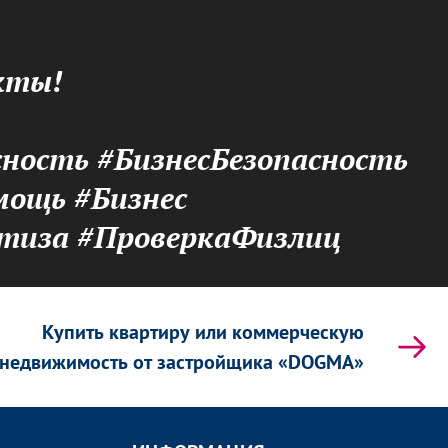
кты!
ность #БизнесБезопасность
ощь #Бизнес
тиза #ПроверкаФизлиц
Купить квартиру или коммерческую
недвижимость от застройщика «DOGMA»