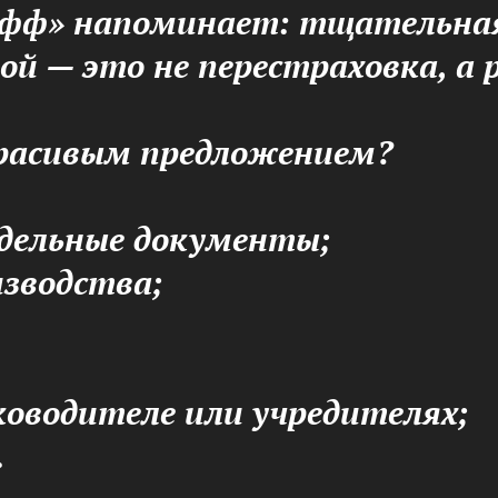
фф» напоминает: тщательная
кой — это не перестраховка, а
расивым предложением?
дельные документы;
изводства;
ководителе или учредителях;
.