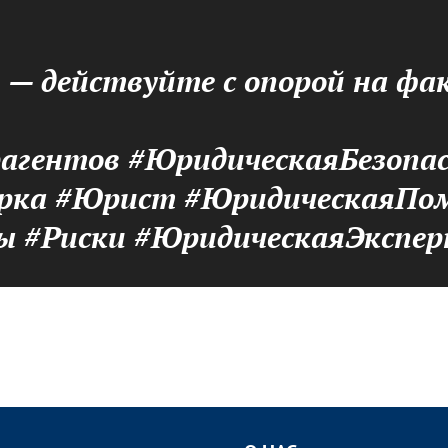
я — действуйте с опорой на фа
гентов #ЮридическаяБезопас
ерка #Юрист #ЮридическаяПом
ы #Риски #ЮридическаяЭкспер