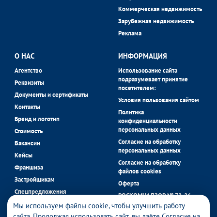
Коммерческая недвижимость
Зарубежная недвижимость
Реклама
О НАС
ИНФОРМАЦИЯ
Агентство
Использование сайта
подразумевает принятие
Реквизиты
посетителем:
Документы и сертификаты
Условия пользования сайтом
Контакты
Политика
Бренд и логотип
конфиденциальности
персональных данных
Стоимость
Согласие на обработку
Вакансии
персональных данных
Кейсы
Согласие на обработку
Франшиза
файлов cookies
Застройщикам
Оферта
Спецпредложения
РОСКОМНАДЗОР № 72-26-
застройщиков
058056 в реестре операторов
Мы используем файлы cookie, чтобы улучшить работу
Блог
персональных данных.
сайта. Продолжая использовать сайт, вы даёте
Согласие на